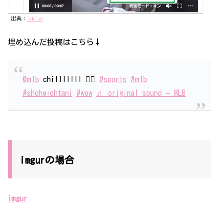
出典：
TikTok
埋め込んだ投稿はこちら↓
@mlb
chilllllll 😮‍💨
#sports
#mlb
#shoheiohtani
#wow
♬ original sound – MLB
imgurの場合
imgur