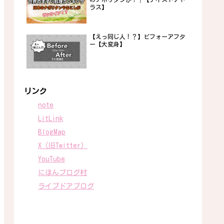
ラス】
【えっ同じ人！？】ビフォーアフタ
ー【大変身】
リンク
note
LitLink
BlogMap
X（旧Twitter）
YouTube
にほんブログ村
ライブドアブログ