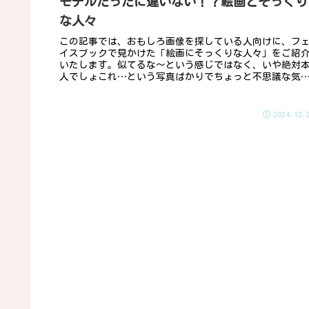
モデルだったに違いない！？絵画とそっくり
な人々
この記事では、おもしろ画像を探している人向けに、フ
イスブックで見かけた「絵画にそっくりな人々」をご紹
いたします。似てるな～という感じではなく、いや絶対
人でしょこれ…という写真ばかりでちょっと不思議な気
ちになります。絵画に描かれた、ま...
2024.12.