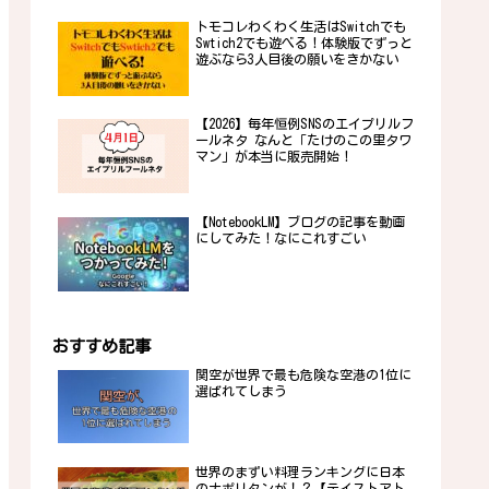
トモコレわくわく生活はSwitchでも
Swtich2でも遊べる！体験版でずっと
遊ぶなら3人目後の願いをきかない
【2026】毎年恒例SNSのエイプリルフ
ールネタ なんと「たけのこの里タワ
マン」が本当に販売開始！
【NotebookLM】ブログの記事を動画
にしてみた！なにこれすごい
おすすめ記事
関空が世界で最も危険な空港の1位に
選ばれてしまう
世界のまずい料理ランキングに日本
のナポリタンが！？【テイストアト