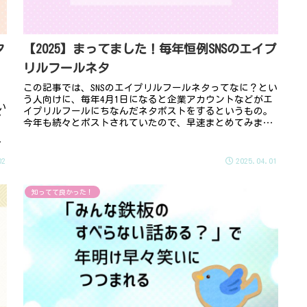
タ
【2025】まってました！毎年恒例SNSのエイプ
リルフールネタ
この記事では、SNSのエイプリルフールネタってなに？とい
う人向けに、毎年4月1日になると企業アカウントなどがエ
い
イプリルフールにちなんだネタポストをするというもの。
プ
今年も続々とポストされていたので、早速まとめてみまし
こ
た！また、去年のネタのなか...
は
02
2025.04.01
知ってて良かった！