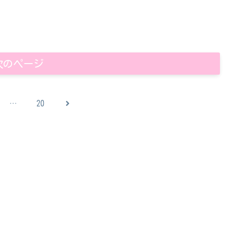
次のページ
次
…
20
へ