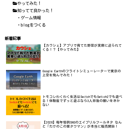
やってみた！
知ってて良かった！
・ゲーム情報
・blogをつくる
新着記事
【カウシェ】アプリで育てた野菜が実際に送られて
くる！？【やってみた】
Google Earthのフライトシミューレーターで東京の
上空を飛んでみた！
トモコレわくわく生活はSwitchでもSwtich2でも遊べ
る！体験版でずっと遊ぶなら3人目後の願いをきか
ない
【2026】毎年恒例SNSのエイプリルフールネタ なん
と「たけのこの里タワマン」が本当に販売開始！