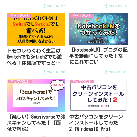
た】
2026.07.27
2026.06.15
やってみた！
やってみた！
【NotebookLM】ブログの記
トモコレわくわく生活は
事を動画にしてみた！な
SwitchでもSwtich2でも遊
にこれすごい
べる！体験版でずっと遊
ぶなら3人目後の願いをき
2026.05.30
2026.03.31
かない
やってみた！
やってみた！
【楽しい】Scaniverseで3D
中古パソコンをクリーン
スキャンしてみた！【画
インストールしてみた
像で解説】
2【Windows10 Pro】