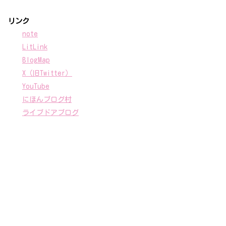
リンク
note
LitLink
BlogMap
X（旧Twitter）
YouTube
にほんブログ村
ライブドアブログ