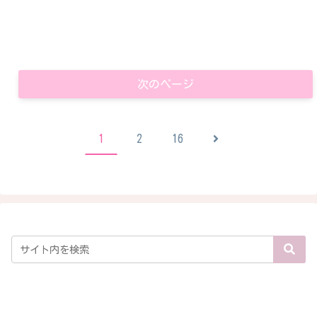
次のページ
次
1
2
16
へ