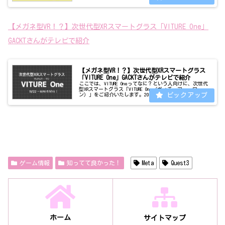
します。究極のリアル体験ができる『8番出口』のVR版は7
月12日にMeta Que...
【メガネ型VR！？】次世代型XRスマートグラス「VITURE One」
GACKTさんがテレビで紹介
【メガネ型VR！？】次世代型XRスマートグラス
「VITURE One」GACKTさんがテレビで紹介
ここでは、VITURE Oneってなに？という人向けに、次世代
型XRスマートグラス「VITURE One（ヴィチュアー・ワ
ン）」をご紹介いたします。2023年11月22日に「ほんまで
っか！？TV」（フジテレビ）をみていたところ、ゲストの
GA...
ゲーム情報
知ってて良かった！
Meta
Quest3
ホーム
サイトマップ