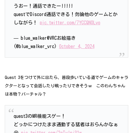
うおー！通話できたー!!!!!
questでDiscord通話できる！勿論他のゲームとか
しながら！
pic.twitter.com/7YCCQN0Lvo
— blue_walker@VRCお絵描き
(@blue_walker_vrc)
October 4, 2024
Quest 3をつけて外に出たら、普段歩いている道で
ゲームのキャラ
クターとなって
会話したり戦ったりできそうｗ このわんちゃん
は本物？バーチャル？
quest3のMR機能スゲー！
どっかにつけたまま通勤する猛者はおらんかなぁ
😆
pic.twitter.com/2qTylpj31w