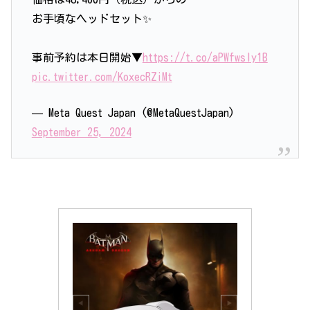
お手頃なヘッドセット✨️
事前予約は本日開始▼
https://t.co/aPWfwsIy1B
pic.twitter.com/KoxecRZiMt
— Meta Quest Japan (@MetaQuestJapan)
September 25, 2024