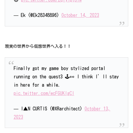
— Ek (@Ek28348896)
October 14, 2023
現実の世界から仮想世界へ入る！！
Finally got my game boy stylized portal
running on the quest3 🕹️👀 I think I’ll stay
in here for a while.
pic.twitter.com/wcFGUKIgCI
— I▲N CURTIS (@XRarchitect)
October 13,
2023