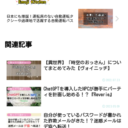
日本にも爆誕！運転席のない自動運転タ
クシーや過疎地で活躍する自動運転バス
関連記事
【異世界】「時空のおっさん」につい
知ってて良かった！
てまとめてみた【ヴォイニッチ】
2022.07.23
ChatGPTを導入したNPCが勝手にパーテ
知ってて良かった！
ィを計画し始める！？『Reverie』
2023.05.09
自分が使っているパスワードが書かれ
知ってて良かった！
た詐欺メールがきた！？迷惑メールは
デ協へ転送！