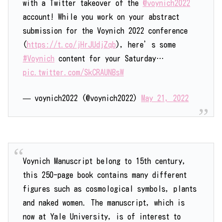
with a Twitter takeover of the
@voynich2022
account! While you work on your abstract
submission for the Voynich 2022 conference
(
https://t.co/jHrJUdjZqb
), here’s some
#Voynich
content for your Saturday…
pic.twitter.com/SkCRAUNBsW
— voynich2022 (@voynich2022)
May 21, 2022
Voynich Manuscript belong to 15th century,
this 250-page book contains many different
figures such as cosmological symbols, plants
and naked women. The manuscript, which is
now at Yale University, is of interest to