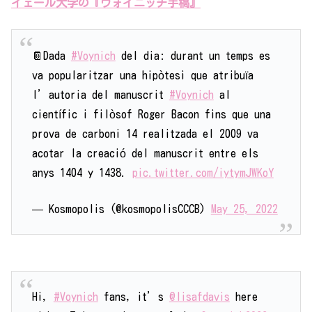
イェール大学の『ヴォイニッチ手稿』
📔Dada
#Voynich
del dia: durant un temps es
va popularitzar una hipòtesi que atribuïa
l’autoria del manuscrit
#Voynich
al
científic i filòsof Roger Bacon fins que una
prova de carboni 14 realitzada el 2009 va
acotar la creació del manuscrit entre els
anys 1404 y 1438.
pic.twitter.com/iytymJWKoY
— Kosmopolis (@kosmopolisCCCB)
May 25, 2022
Hi,
#Voynich
fans, it’s
@lisafdavis
here