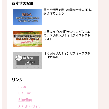
おすすめ記事
関空が世界で最も危険な空港の1位に
選ばれてしまう
世界のまずい料理ランキングに日本
のナポリタンが！？【テイストアト
ラス】
【えっ同じ人！？】ビフォーアフタ
ー【大変身】
リンク
note
LitLink
BlogMap
X（旧Twitter）