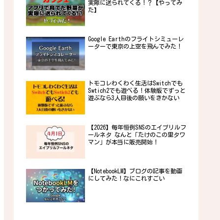
実際に送られてくる！？【やってみ
た】
Google Earthのフライトシミューレ
ーターで東京の上空を飛んでみた！
トモコレわくわく生活はSwitchでも
Swtich2でも遊べる！体験版でずっと
遊ぶなら3人目後の願いをきかない
【2026】毎年恒例SNSのエイプリルフ
ールネタ なんと「たけのこの里タワ
マン」が本当に販売開始！
【NotebookLM】ブログの記事を動画
にしてみた！なにこれすごい