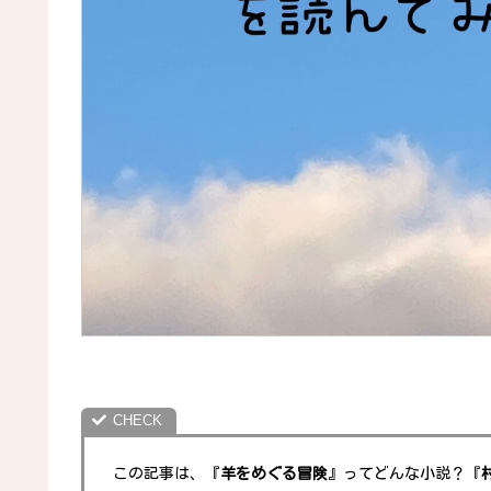
こ
の記事
は、
『
羊をめぐる冒険
』ってどんな小説？『