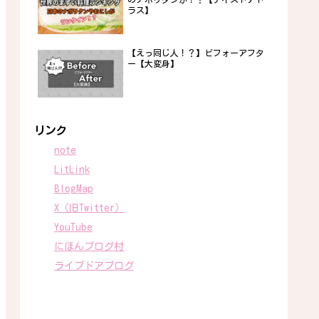
ラス】
【えっ同じ人！？】ビフォーアフタ
ー【大変身】
リンク
note
LitLink
BlogMap
X（旧Twitter）
YouTube
にほんブログ村
ライブドアブログ