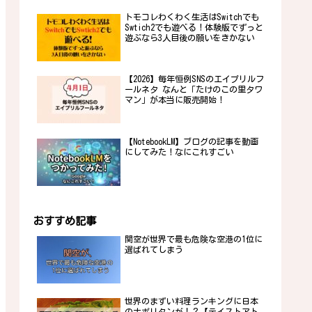
トモコレわくわく生活はSwitchでも
Swtich2でも遊べる！体験版でずっと
遊ぶなら3人目後の願いをきかない
【2026】毎年恒例SNSのエイプリルフ
ールネタ なんと「たけのこの里タワ
マン」が本当に販売開始！
【NotebookLM】ブログの記事を動画
にしてみた！なにこれすごい
おすすめ記事
関空が世界で最も危険な空港の1位に
選ばれてしまう
世界のまずい料理ランキングに日本
のナポリタンが！？【テイストアト