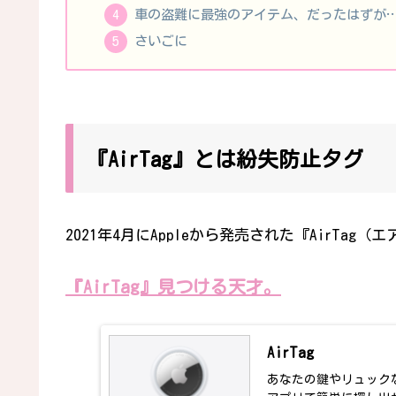
車の盗難に最強のアイテム、だったはずが
さいごに
『AirTag』とは紛失防止タグ
2021年4月にAppleから発売された『AirTag（
『AirTag』見つける天才。
AirTag
あなたの鍵やリュックな