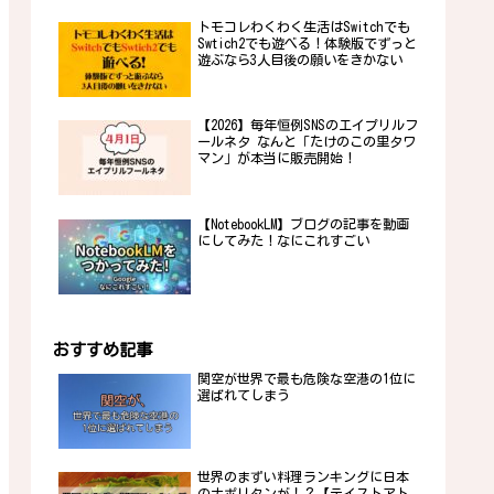
トモコレわくわく生活はSwitchでも
Swtich2でも遊べる！体験版でずっと
遊ぶなら3人目後の願いをきかない
【2026】毎年恒例SNSのエイプリルフ
ールネタ なんと「たけのこの里タワ
マン」が本当に販売開始！
【NotebookLM】ブログの記事を動画
にしてみた！なにこれすごい
おすすめ記事
関空が世界で最も危険な空港の1位に
選ばれてしまう
世界のまずい料理ランキングに日本
のナポリタンが！？【テイストアト