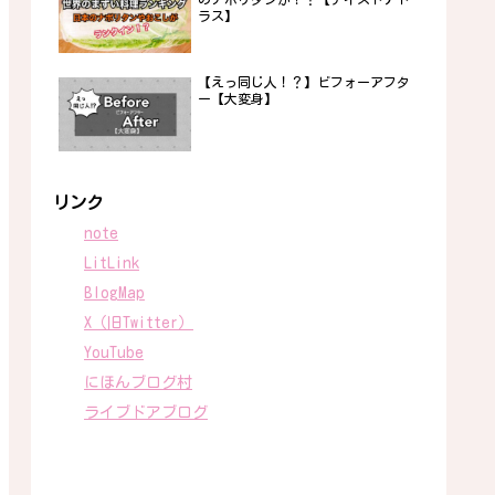
ラス】
【えっ同じ人！？】ビフォーアフタ
ー【大変身】
リンク
note
LitLink
BlogMap
X（旧Twitter）
YouTube
にほんブログ村
ライブドアブログ