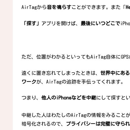
AirTagから
音を鳴らす
ことができます。また「
H
「探す」
アプリを開けば、
最後にいつどこで
iP
ただ、位置がわかるといってもAirTag自体にG
遠くに置き忘れてしまったときは、
世界中にある数
ワーク
が、AirTagの追跡を手伝ってくれます。
つまり、
他人のiPhoneなどを中継
にして探すと
中継した人はわたしのAirTagの情報をみるこ
暗号化されるので、
プライバシーは完璧に守られ