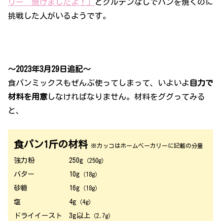
リー 焼けましたよ！」
とグルテンなしでパンを焼くのに
挑戦した人がい
るようです
。
～2023年3月29日追記～
食パンミックスもぜんぶ使ってしまって、いよいよ
自力で
材料を用意
しなければなりません。材料をググってみる
と、
食パン1斤の材料
※カッコはホームベーカリーに記載の分量
強力粉 250g
（250g）
バター 10g
（18g）
砂糖 16g
（18g）
塩 4g
（4g）
ドライイースト 3g以上
（2.7g）