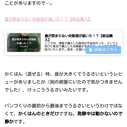
ことがありますので…。
蓋が閉まらない炊飯器が届いた！？【新品購入】
蓋が閉まらない炊飯器が届いた！？【新品購
入】
ここでは、通販で購入した商品が不良品だった、という人
向けに新品で購入した炊飯器が不良品だったときの経緯を
紹介いたします。返品・交換には期限や条件があったりす
るので、配達されたらすみやかに開封し中身を確認しまし
ょう。通販で購入した炊飯器が不良...
かくはん（混ぜる）時、音が大きくてうるさいというレビ
ューがありましたが（別の部屋にいたので気がつきません
でした）、けっこううるさいみたいです。
パンづくりの最初から最後までうるさいというわけではな
くて、
かくはんのときだけ
ですね。
発酵中は動かないので
静か
です。