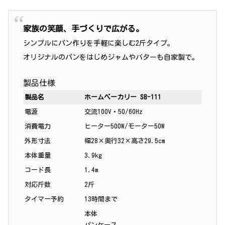
家族の笑顔、手づくりで広がる。
シンプルにパン作りを手軽に楽しむ2斤タイプ。
オリジナルのパンをはじめジャムやバターも自家製で。
製品仕様
製品名
ホームベーカリー SB-111
電源
交流100V・50/60Hz
消費電力
ヒーター500W/モーター50W
外形寸法
幅28×奥行32×高さ29.5cm
本体重量
3.9kg
コード長
1.4m
対応斤数
2斤
タイマー予約
13時間まで
本体