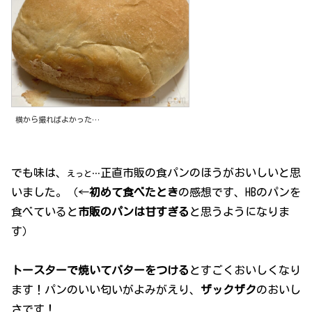
横から撮ればよかった…
でも味は、
正直市販の食パンのほうがおいしいと思
えっと…
いました。（←
初めて食べたとき
の感想です、HBのパンを
食べていると
市販のパンは甘すぎる
と思うようになりま
す）
トースターで焼いてバターをつける
とすごくおいしくなり
ます！パンのいい匂いがよみがえり、
ザックザク
のおいし
さです！