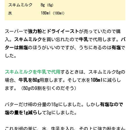
スキムミルク 8g
（6g）
水 180ml
（180ml）
スーパーで
強力粉
と
ドライイースト
が売っていたので購
入。
スキムミルク
を買い忘れたので
牛乳
で代用します。
バ
ターは無塩
のほうがいいのですが、うちにあるのは
有塩
で
した。
スキムミルクを牛乳で代用
するときは、スキムミルク8gの
場合、
牛乳を80g
用意します。そして水を
108ml
に減らし
ます。（80gの9割を引くのだそう）
バターだけHBの分量の18gにしました。しかし
有塩なので
塩の量を1g減らし
て3gにしました。
これをHBの釜に、水、牛乳を入れ、その上に強力粉をまん