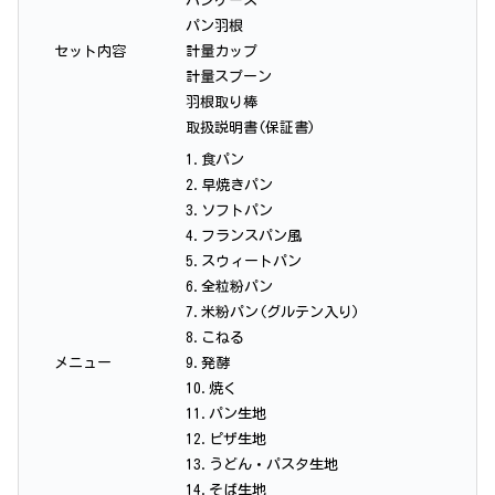
パンケース
パン羽根
セット内容
計量カップ
計量スプーン
羽根取り棒
取扱説明書(保証書)
1.食パン
2.早焼きパン
3.ソフトパン
4.フランスパン風
5.スウィートパン
6.全粒粉パン
7.米粉パン(グルテン入り)
8.こねる
メニュー
9.発酵
10.焼く
11.パン生地
12.ピザ生地
13.うどん・パスタ生地
14.そば生地