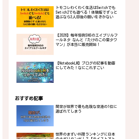
トモコレわくわく生活はSwitchでも
Swtich2でも遊べる！体験版でずっと
遊ぶなら3人目後の願いをきかない
【2026】毎年恒例SNSのエイプリルフ
ールネタ なんと「たけのこの里タワ
マン」が本当に販売開始！
【NotebookLM】ブログの記事を動画
にしてみた！なにこれすごい
おすすめ記事
関空が世界で最も危険な空港の1位に
選ばれてしまう
世界のまずい料理ランキングに日本
のナポリタンが！？【テイストアト