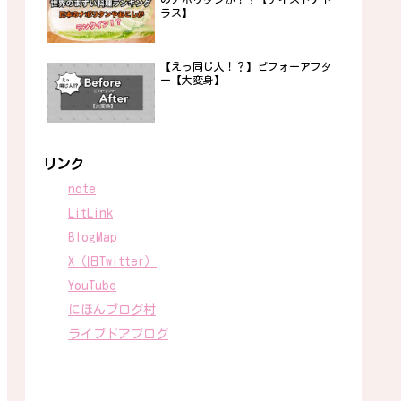
ラス】
【えっ同じ人！？】ビフォーアフタ
ー【大変身】
リンク
note
LitLink
BlogMap
X（旧Twitter）
YouTube
にほんブログ村
ライブドアブログ