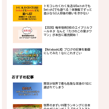
トモコレわくわく生活はSwitchでも
Swtich2でも遊べる！体験版でずっと
遊ぶなら3人目後の願いをきかない
【2026】毎年恒例SNSのエイプリルフ
ールネタ なんと「たけのこの里タワ
マン」が本当に販売開始！
【NotebookLM】ブログの記事を動画
にしてみた！なにこれすごい
おすすめ記事
関空が世界で最も危険な空港の1位に
選ばれてしまう
世界のまずい料理ランキングに日本
のナポリタンが！？【テイストアト