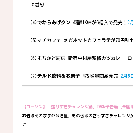
にぎり
(4)
でからあげクン
4種MIX味が6個入で発売！
2
(5)マチカフェ
メガホットカフェラテ
が70円引
(6)まちかど厨房
新宿中村屋監修カツカレー
ロ
(7)
チルド飲料＆お菓子
47%増量商品発売
2月6
【ローソン】「盛りすぎチャレンジ篇」TVCM予告篇（全国版）ロー
お値段そのまま47％増量、あの伝説の盛りすぎチャレンジが
に！