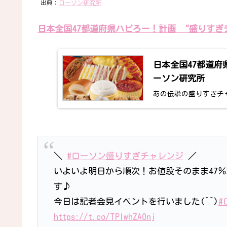
出典：
ローソン研究所
日本全国47都道府県ハピろー！計画 “盛りすぎ
日本全国47都道
ーソン研究所
あの伝説の盛りすぎチ
＼
#ローソン盛りすぎチャレンジ
／
いよいよ明日から順次！お値段そのまま47
す♪
今日は記者会見イベントを行いました(^^)
#
https://t.co/TPlwhZA0nj