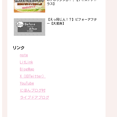
ラス】
【えっ同じ人！？】ビフォーアフタ
ー【大変身】
リンク
note
LitLink
BlogMap
X（旧Twitter）
YouTube
にほんブログ村
ライブドアブログ