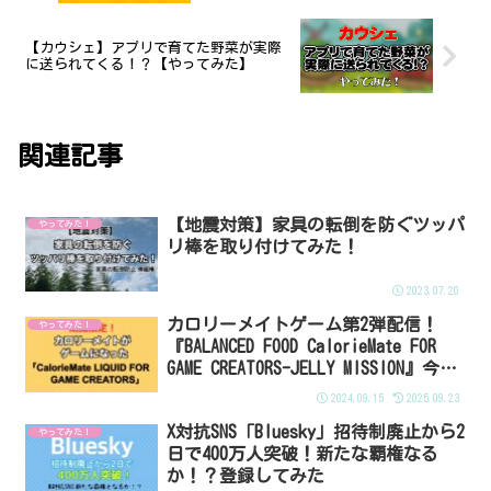
【カウシェ】アプリで育てた野菜が実際
に送られてくる！？【やってみた】
関連記事
【地震対策】家具の転倒を防ぐツッパ
やってみた！
リ棒を取り付けてみた！
2023.07.20
カロリーメイトゲーム第2弾配信！
やってみた！
『BALANCED FOOD CalorieMate FOR
GAME CREATORS-JELLY MISSION』今度
はゼリー
2024.09.15
2025.09.23
X対抗SNS「Bluesky」招待制廃止から2
やってみた！
日で400万人突破！新たな覇権なる
か！？登録してみた