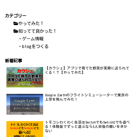
カテゴリー
やってみた！
知ってて良かった！
・ゲーム情報
・blogをつくる
新着記事
【カウシェ】アプリで育てた野菜が実際に送られて
くる！？【やってみた】
Google Earthのフライトシミューレーターで東京の
上空を飛んでみた！
トモコレわくわく生活はSwitchでもSwtich2でも遊べ
る！体験版でずっと遊ぶなら3人目後の願いをきか
ない