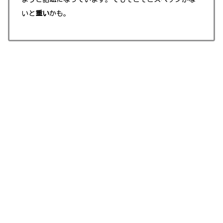
いと
重い
かも。