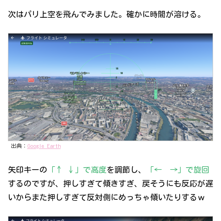
次はパリ上空を飛んでみました。確かに時間が溶ける。
出典：
Google Earth
矢印キーの
「↑ ↓」で高度
を調節し、
「← →」で旋回
するのですが、押しすぎて傾きすぎ、戻そうにも反応が遅
いからまた押しすぎて反対側にめっちゃ傾いたりするｗ