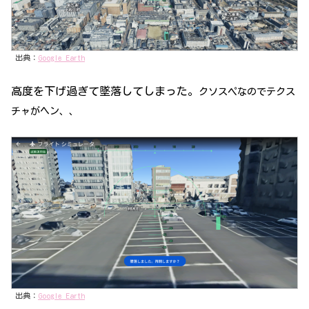
出典：
Google Earth
高度を下げ過ぎて墜落してしまった。
クソスペ
なので
テクス
チャがヘン、、
出典：
Google Earth