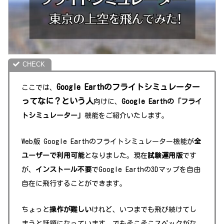
Google Earthのフライトシミュレーター
ここでは、
ってなに？という人
向けに、
Google Earthの「フライ
トシミュレーター」
機能をご紹介いたします。
Web版 Google Earthのフライトシミュレーター機能が
全
ユーザーで利用可能
となりました。現在
試験運用版
です
が、
インストール不要
でGoogle Earthの3Dマップを自由
自在に飛行することができます。
ちょっと
操作が難しい
けれど、いつまでも飛び続けてし
まうと話題になっています。でもそこそこスペックがな