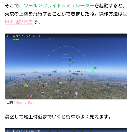
そこで、
ツール＞フライトシミュレーター
を起動すると、
東京の上空を飛行することができましたね。操作方法は
世
界を飛び回る
で。
出典：
Google Earth
滑空して地上付近までいくと街中がよく見えます。