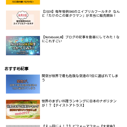
【2026】毎年恒例SNSのエイプリルフールネタ なん
と「たけのこの里タワマン」が本当に販売開始！
【NotebookLM】ブログの記事を動画にしてみた！な
にこれすごい
おすすめ記事
関空が世界で最も危険な空港の1位に選ばれてしま
う
世界のまずい料理ランキングに日本のナポリタン
が！？【テイストアトラス】
【えっ同じ人！？】ビフォーアフター【大変身】