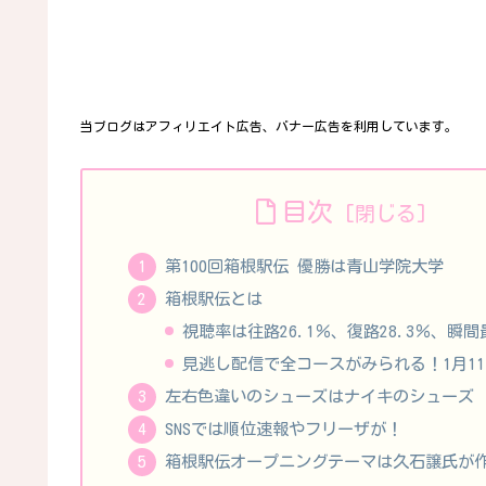
当ブログはアフィリエイト広告、バナー広告を利用しています。
目次
第100回箱根駅伝 優勝は青山学院大学
箱根駅伝とは
視聴率は往路26.1％、復路28.3％、瞬間最
見逃し配信で全コースがみられる！1月1
左右色違いのシューズはナイキのシューズ
SNSでは順位速報やフリーザが！
箱根駅伝オープニングテーマは久石譲氏が