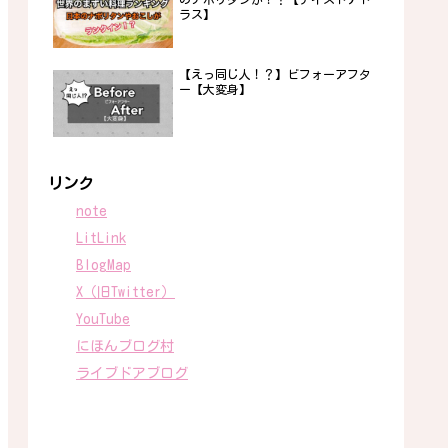
ラス】
【えっ同じ人！？】ビフォーアフタ
ー【大変身】
リンク
note
LitLink
BlogMap
X（旧Twitter）
YouTube
にほんブログ村
ライブドアブログ