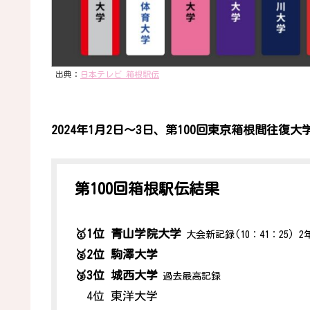
出典：
日本テレビ 箱根駅伝
2024年1月2日～3日、第100回東京箱根間往
第100回箱根駅伝結果
🥇1位 青山学院大学
大会新記録(10：41：25) 
🥈2位 駒澤大学
🥉3位 城西大学
過去最高記録
4位 東洋大学