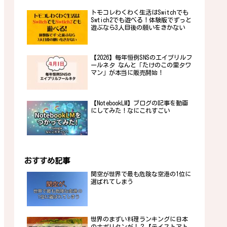
トモコレわくわく生活はSwitchでも
Swtich2でも遊べる！体験版でずっと
遊ぶなら3人目後の願いをきかない
【2026】毎年恒例SNSのエイプリルフ
ールネタ なんと「たけのこの里タワ
マン」が本当に販売開始！
【NotebookLM】ブログの記事を動画
にしてみた！なにこれすごい
おすすめ記事
関空が世界で最も危険な空港の1位に
選ばれてしまう
世界のまずい料理ランキングに日本
のナポリタンが！？【テイストアト