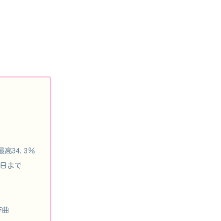
高34.3％
1日まで
作曲