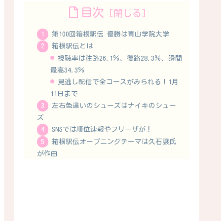
目次
第100回箱根駅伝 優勝は青山学院大学
箱根駅伝とは
視聴率は往路26.1％、復路28.3％、瞬間
最高34.3％
見逃し配信で全コースがみられる！1月
11日まで
左右色違いのシューズはナイキのシュー
ズ
SNSでは順位速報やフリーザが！
箱根駅伝オープニングテーマは久石譲氏
が作曲