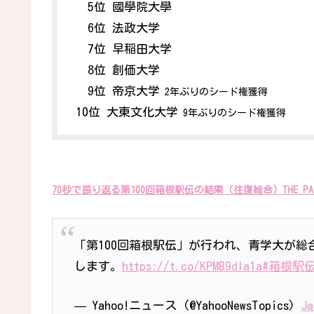
5位 國學院大學
6位 法政大学
7位 早稲田大学
8位 創価大学
9位 帝京大学
2年ぶりのシード権獲得
10位 大東文化大学
9年ぶりのシード権獲得
70秒で振り返る第100回箱根駅伝の結果（往復総合）THE PAG
「第100回箱根駅伝」が行われ、青学大が
します。
https://t.co/KPMB9dIa1a
#箱根駅
— Yahoo!ニュース (@YahooNewsTopics)
Ja