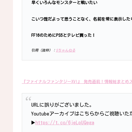
早くいろんなモンスターと戦いたい
こいつ誰だよって思うことなく、名前を常に表示した
FF16のためにPS5とテレビ買った！
引用（抜粋）：
5ちゃんねる
『ファイナルファンタジーXVI』 発売直前！情報総まとめ
URLに誤りがございました。
Youtubeアーカイブはこちらからご視聴い
▶️
https://t.co/6jeLpUQega