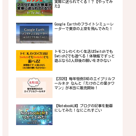
実際に送られてくる！？【やってみ
た】
Google Earthのフライトシミューレ
ーターで東京の上空を飛んでみた！
トモコレわくわく生活はSwitchでも
Swtich2でも遊べる！体験版でずっと
遊ぶなら3人目後の願いをきかない
【2026】毎年恒例SNSのエイプリルフ
ールネタ なんと「たけのこの里タワ
マン」が本当に販売開始！
【NotebookLM】ブログの記事を動画
にしてみた！なにこれすごい