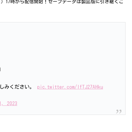
日（月）17時から配信開始！セーブデータは製品版に引き継ぐこ
』
楽しみください。
pic.twitter.com/lfTJ27AHku
1, 2023