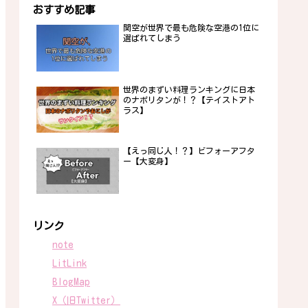
おすすめ記事
関空が世界で最も危険な空港の1位に
選ばれてしまう
世界のまずい料理ランキングに日本
のナポリタンが！？【テイストアト
ラス】
【えっ同じ人！？】ビフォーアフタ
ー【大変身】
リンク
note
LitLink
BlogMap
X（旧Twitter）