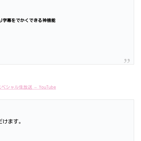
り字幕をでかくできる神機能
スペシャル生放送
– YouTube
ただけます。