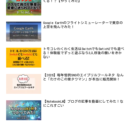
くる！？【やってみた】
Google Earthのフライトシミューレーターで東京の
上空を飛んでみた！
トモコレわくわく生活はSwitchでもSwtich2でも遊べ
る！体験版でずっと遊ぶなら3人目後の願いをきか
ない
【2026】毎年恒例SNSのエイプリルフールネタ なん
と「たけのこの里タワマン」が本当に販売開始！
【NotebookLM】ブログの記事を動画にしてみた！な
にこれすごい