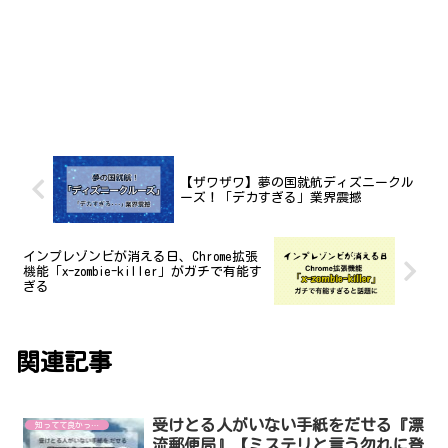
【ザワザワ】夢の国就航ディズニークル
ーズ！「デカすぎる」業界震撼
インプレゾンビが消える日、Chrome拡張
機能「x-zombie-killer」がガチで有能す
ぎる
関連記事
受けとる人がいない手紙をだせる『漂
知ってて良かった！
流郵便局』【ミステリと言う勿れに登