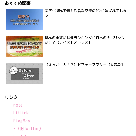
おすすめ記事
関空が世界で最も危険な空港の1位に選ばれてしま
う
世界のまずい料理ランキングに日本のナポリタン
が！？【テイストアトラス】
【えっ同じ人！？】ビフォーアフター【大変身】
リンク
note
LitLink
BlogMap
X（旧Twitter）