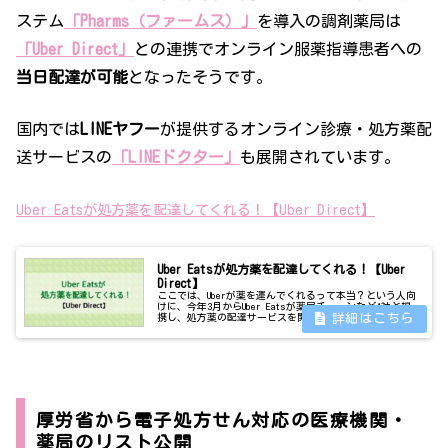
ステム
「Pharms（ファームス）」
を導入の調剤薬局は
「Uber Direct」
との連携でオンライン服薬指導患者への
当日配達が可能
となったそうです。
国内では
LINEヤフー
が提供するオンライン診療・処方薬配
送サービスの
「LINEドクター」
も展開されています。
Uber Eatsが処方薬を配達してくれる！【Uber Direct】
Uber Eatsが処方薬を配達してくれる！【Uber
Direct】
ここでは、Uberが薬を運んでくれるって本当？という人向
けに、今年3月からUber Eatsが薬局チェーンなど4社と提
携し、処方薬の配達サービスを開始したニュースをご紹介
いたします。もはや病院に足を運ぶことなくオンラインで
受診し、処方薬を配...
厚労省から電子処方せん対応の医療機関・
薬局のリスト公開