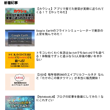
新着記事
【カウシェ】アプリで育てた野菜が実際に送られて
くる！？【やってみた】
Google Earthのフライトシミューレーターで東京の
上空を飛んでみた！
トモコレわくわく生活はSwitchでもSwtich2でも遊べ
る！体験版でずっと遊ぶなら3人目後の願いをきか
ない
【2026】毎年恒例SNSのエイプリルフールネタ なん
と「たけのこの里タワマン」が本当に販売開始！
【NotebookLM】ブログの記事を動画にしてみた！な
にこれすごい