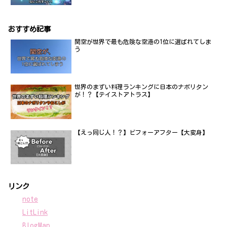
おすすめ記事
関空が世界で最も危険な空港の1位に選ばれてしま
う
世界のまずい料理ランキングに日本のナポリタン
が！？【テイストアトラス】
【えっ同じ人！？】ビフォーアフター【大変身】
リンク
note
LitLink
BlogMap