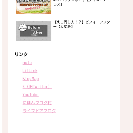
ラス】
【えっ同じ人！？】ビフォーアフタ
ー【大変身】
リンク
note
LitLink
BlogMap
X（旧Twitter）
YouTube
にほんブログ村
ライブドアブログ