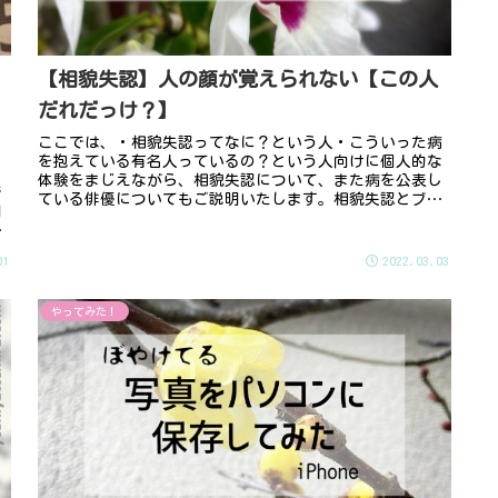
【相貌失認】人の顔が覚えられない【この人
だれだっけ？】
ここでは、・相貌失認ってなに？という人・こういった病
を抱えている有名人っているの？という人向けに個人的な
メ
体験をまじえながら、相貌失認について、また病を公表し
で
ている俳優についてもご説明いたします。相貌失認とブラ
利
ット・ピットみなさんは『相貌失認...
か
01
2022.03.03
やってみた！