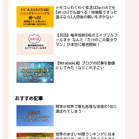
トモコレわくわく生活はSwitchでも
Swtich2でも遊べる！体験版でずっと
遊ぶなら3人目後の願いをきかない
【2026】毎年恒例SNSのエイプリルフ
ールネタ なんと「たけのこの里タワ
マン」が本当に販売開始！
【NotebookLM】ブログの記事を動画
にしてみた！なにこれすごい
おすすめ記事
関空が世界で最も危険な空港の1位に
選ばれてしまう
世界のまずい料理ランキングに日本
のナポリタンが！？【テイストアト