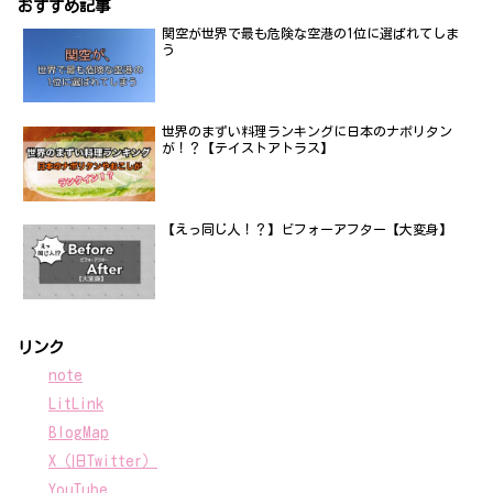
おすすめ記事
関空が世界で最も危険な空港の1位に選ばれてしま
う
世界のまずい料理ランキングに日本のナポリタン
が！？【テイストアトラス】
【えっ同じ人！？】ビフォーアフター【大変身】
リンク
note
LitLink
BlogMap
X（旧Twitter）
YouTube