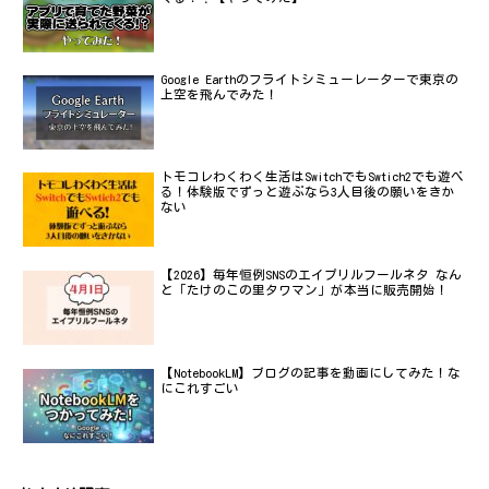
Google Earthのフライトシミューレーターで東京の
上空を飛んでみた！
トモコレわくわく生活はSwitchでもSwtich2でも遊べ
る！体験版でずっと遊ぶなら3人目後の願いをきか
ない
【2026】毎年恒例SNSのエイプリルフールネタ なん
と「たけのこの里タワマン」が本当に販売開始！
【NotebookLM】ブログの記事を動画にしてみた！な
にこれすごい