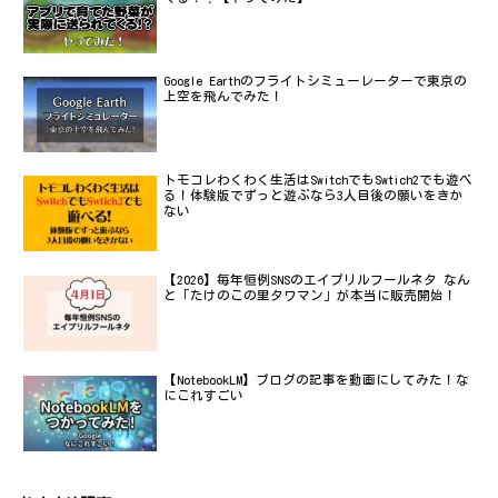
Google Earthのフライトシミューレーターで東京の
上空を飛んでみた！
トモコレわくわく生活はSwitchでもSwtich2でも遊べ
る！体験版でずっと遊ぶなら3人目後の願いをきか
ない
【2026】毎年恒例SNSのエイプリルフールネタ なん
と「たけのこの里タワマン」が本当に販売開始！
【NotebookLM】ブログの記事を動画にしてみた！な
にこれすごい