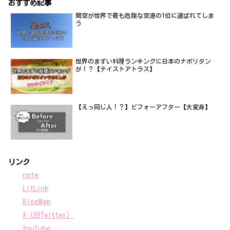
おすすめ記事
関空が世界で最も危険な空港の1位に選ばれてしま
う
世界のまずい料理ランキングに日本のナポリタン
が！？【テイストアトラス】
【えっ同じ人！？】ビフォーアフター【大変身】
リンク
note
LitLink
BlogMap
X（旧Twitter）
YouTube