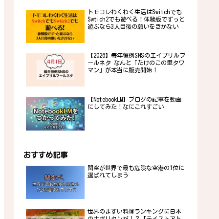
トモコレわくわく生活はSwitchでも
Swtich2でも遊べる！体験版でずっと
遊ぶなら3人目後の願いをきかない
【2026】毎年恒例SNSのエイプリルフ
ールネタ なんと「たけのこの里タワ
マン」が本当に販売開始！
【NotebookLM】ブログの記事を動画
にしてみた！なにこれすごい
おすすめ記事
関空が世界で最も危険な空港の1位に
選ばれてしまう
世界のまずい料理ランキングに日本
のナポリタンが！？【テイストアト