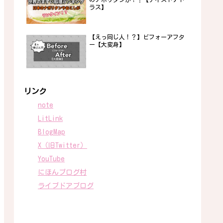
ラス】
【えっ同じ人！？】ビフォーアフタ
ー【大変身】
リンク
note
LitLink
BlogMap
X（旧Twitter）
YouTube
にほんブログ村
ライブドアブログ