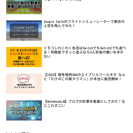
Google Earthのフライトシミューレーターで東京の
上空を飛んでみた！
トモコレわくわく生活はSwitchでもSwtich2でも遊べ
る！体験版でずっと遊ぶなら3人目後の願いをきか
ない
【2026】毎年恒例SNSのエイプリルフールネタ なん
と「たけのこの里タワマン」が本当に販売開始！
【NotebookLM】ブログの記事を動画にしてみた！な
にこれすごい