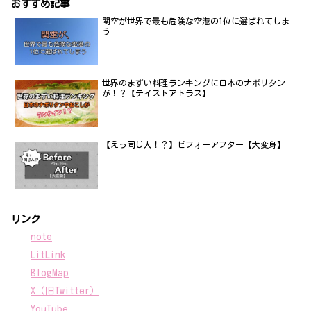
おすすめ記事
関空が世界で最も危険な空港の1位に選ばれてしま
う
世界のまずい料理ランキングに日本のナポリタン
が！？【テイストアトラス】
【えっ同じ人！？】ビフォーアフター【大変身】
リンク
note
LitLink
BlogMap
X（旧Twitter）
YouTube