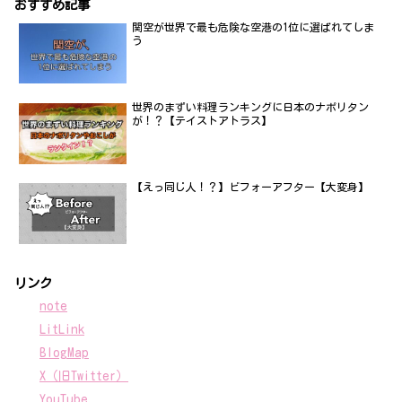
おすすめ記事
関空が世界で最も危険な空港の1位に選ばれてしま
う
世界のまずい料理ランキングに日本のナポリタン
が！？【テイストアトラス】
【えっ同じ人！？】ビフォーアフター【大変身】
リンク
note
LitLink
BlogMap
X（旧Twitter）
YouTube