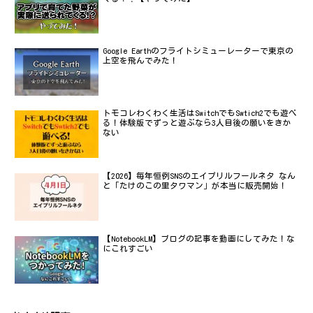
Google Earthのフライトシミューレーターで東京の
上空を飛んでみた！
トモコレわくわく生活はSwitchでもSwtich2でも遊べ
る！体験版でずっと遊ぶなら3人目後の願いをきか
ない
【2026】毎年恒例SNSのエイプリルフールネタ なん
と「たけのこの里タワマン」が本当に販売開始！
【NotebookLM】ブログの記事を動画にしてみた！な
にこれすごい