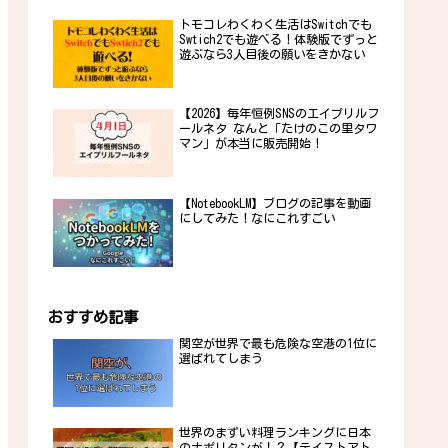
トモコレわくわく生活はSwitchでも
Swtich2でも遊べる！体験版でずっと
遊ぶなら3人目後の願いをきかない
【2026】毎年恒例SNSのエイプリルフ
ールネタ なんと「たけのこの里タワ
マン」が本当に販売開始！
【NotebookLM】ブログの記事を動画
にしてみた！なにこれすごい
おすすめ記事
関空が世界で最も危険な空港の1位に
選ばれてしまう
世界のまずい料理ランキングに日本
のナポリタンが！？【テイストアト