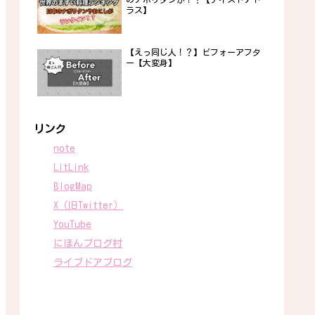
ラス】
【えっ同じ人！？】ビフォーアフタ
ー【大変身】
リンク
note
LitLink
BlogMap
X（旧Twitter）
YouTube
にほんブログ村
ライブドアブログ