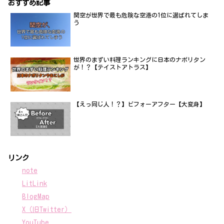
おすすめ記事
関空が世界で最も危険な空港の1位に選ばれてしま
う
世界のまずい料理ランキングに日本のナポリタン
が！？【テイストアトラス】
【えっ同じ人！？】ビフォーアフター【大変身】
リンク
note
LitLink
BlogMap
X（旧Twitter）
YouTube