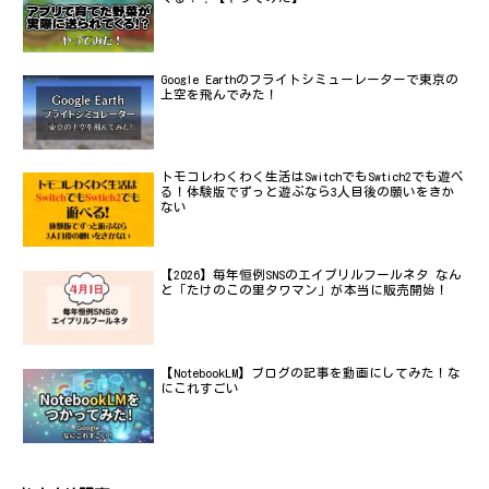
Google Earthのフライトシミューレーターで東京の
上空を飛んでみた！
トモコレわくわく生活はSwitchでもSwtich2でも遊べ
る！体験版でずっと遊ぶなら3人目後の願いをきか
ない
【2026】毎年恒例SNSのエイプリルフールネタ なん
と「たけのこの里タワマン」が本当に販売開始！
【NotebookLM】ブログの記事を動画にしてみた！な
にこれすごい