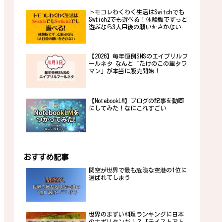
トモコレわくわく生活はSwitchでも
Swtich2でも遊べる！体験版でずっと
遊ぶなら3人目後の願いをきかない
【2026】毎年恒例SNSのエイプリルフ
ールネタ なんと「たけのこの里タワ
マン」が本当に販売開始！
【NotebookLM】ブログの記事を動画
にしてみた！なにこれすごい
おすすめ記事
関空が世界で最も危険な空港の1位に
選ばれてしまう
世界のまずい料理ランキングに日本
のナポリタンが！？【テイストアト