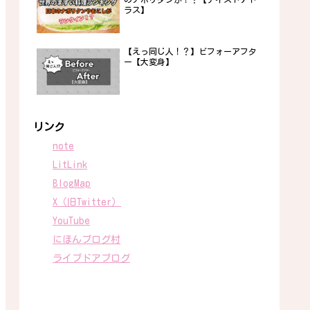
ラス】
【えっ同じ人！？】ビフォーアフタ
ー【大変身】
リンク
note
LitLink
BlogMap
X（旧Twitter）
YouTube
にほんブログ村
ライブドアブログ