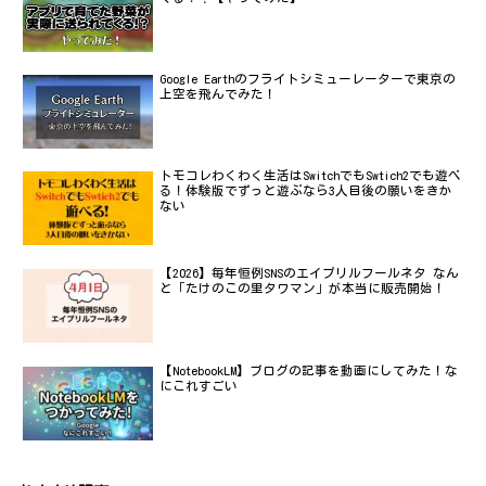
Google Earthのフライトシミューレーターで東京の
上空を飛んでみた！
トモコレわくわく生活はSwitchでもSwtich2でも遊べ
る！体験版でずっと遊ぶなら3人目後の願いをきか
ない
【2026】毎年恒例SNSのエイプリルフールネタ なん
と「たけのこの里タワマン」が本当に販売開始！
【NotebookLM】ブログの記事を動画にしてみた！な
にこれすごい