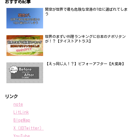
おすすめ記事
関空が世界で最も危険な空港の1位に選ばれてしま
う
世界のまずい料理ランキングに日本のナポリタン
が！？【テイストアトラス】
【えっ同じ人！？】ビフォーアフター【大変身】
リンク
note
LitLink
BlogMap
X（旧Twitter）
YouTube