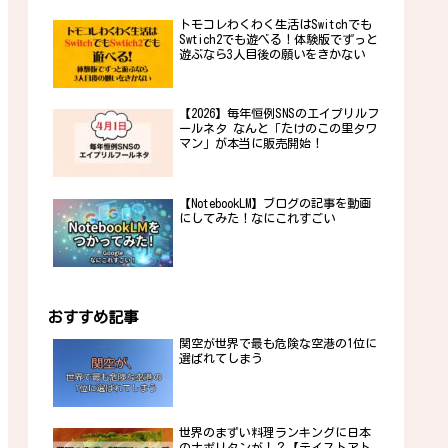
トモコレわくわく生活はSwitchでも
Swtich2でも遊べる！体験版でずっと
遊ぶなら3人目後の願いをきかない
【2026】毎年恒例SNSのエイプリルフ
ールネタ なんと「たけのこの里タワ
マン」が本当に販売開始！
【NotebookLM】ブログの記事を動画
にしてみた！なにこれすごい
おすすめ記事
関空が世界で最も危険な空港の1位に
選ばれてしまう
世界のまずい料理ランキングに日本
のナポリタンが！？【テイストアト