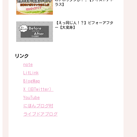
ラス】
【えっ同じ人！？】ビフォーアフタ
ー【大変身】
リンク
note
LitLink
BlogMap
X（旧Twitter）
YouTube
にほんブログ村
ライブドアブログ